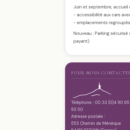
Juin et septembre, accueil
- accessibilité aux cars ave
- emplacements regroupés a
Nouveau : Parking sécurisé
payant)
POUR NOUS CONTACTE
Téléphone : 00 33 (0)4 90 65
93 50
Adresse postale :
553 Chemin de Ménèque