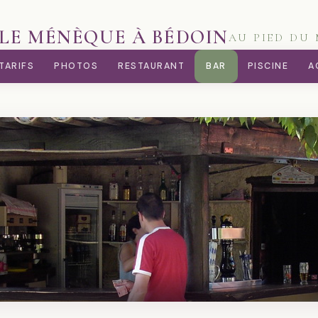
LE MÉNÈQUE À BÉDOIN
AU PIED D
TARIFS
PHOTOS
RESTAURANT
BAR
PISCINE
A